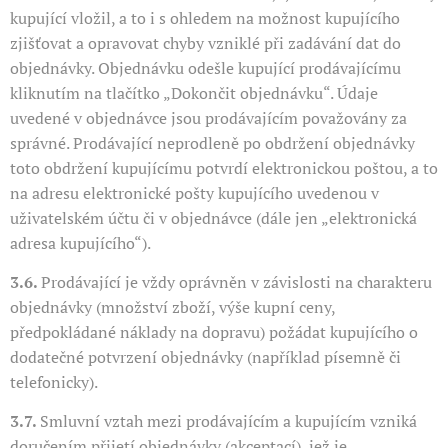
kupující vložil, a to i s ohledem na možnost kupujícího
zjišťovat a opravovat chyby vzniklé při zadávání dat do
objednávky. Objednávku odešle kupující prodávajícímu
kliknutím na tlačítko „Dokončit objednávku“. Údaje
uvedené v objednávce jsou prodávajícím považovány za
správné. Prodávající neprodleně po obdržení objednávky
toto obdržení kupujícímu potvrdí elektronickou poštou, a to
na adresu elektronické pošty kupujícího uvedenou v
uživatelském účtu či v objednávce (dále jen „elektronická
adresa kupujícího“).
3.6.
Prodávající je vždy oprávněn v závislosti na charakteru
objednávky (množství zboží, výše kupní ceny,
předpokládané náklady na dopravu) požádat kupujícího o
dodatečné potvrzení objednávky (například písemně či
telefonicky).
3.7.
Smluvní vztah mezi prodávajícím a kupujícím vzniká
doručením přijetí objednávky (akceptací), jež je