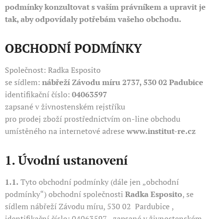
podmínky konzultovat s vaším právníkem a upravit je
tak, aby odpovídaly potřebám vašeho obchodu.
OBCHODNÍ PODMÍNKY
Společnost: Radka Esposito
se sídlem:
nábřeží Závodu míru 2737, 530 02 Padubice
identifikační číslo:
04063597
zapsané v živnostenském rejstříku
pro prodej zboží prostřednictvím on-line obchodu
umístěného na internetové adrese
www.institut-re.cz
1. Úvodní ustanovení
1.1.
Tyto obchodní podmínky (dále jen „obchodní
podmínky“) obchodní společnosti
Radka Esposito
, se
sídlem nábřeží Závodu míru, 530 02 Pardubice
,
identifikační číslo: 04063597
, zapsané v živnostenském