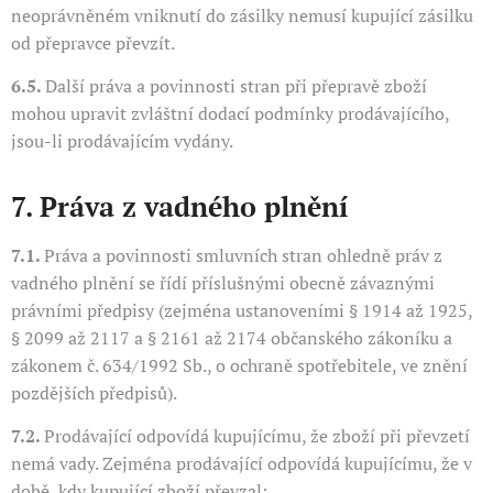
neoprávněném vniknutí do zásilky nemusí kupující zásilku
od přepravce převzít.
6.5.
Další práva a povinnosti stran při přepravě zboží
mohou upravit zvláštní dodací podmínky prodávajícího,
jsou-li prodávajícím vydány.
7. Práva z vadného plnění
7.1.
Práva a povinnosti smluvních stran ohledně práv z
vadného plnění se řídí příslušnými obecně závaznými
právními předpisy (zejména ustanoveními § 1914 až 1925,
§ 2099 až 2117 a § 2161 až 2174 občanského zákoníku a
zákonem č. 634/1992 Sb., o ochraně spotřebitele, ve znění
pozdějších předpisů).
7.2.
Prodávající odpovídá kupujícímu, že zboží při převzetí
nemá vady. Zejména prodávající odpovídá kupujícímu, že v
době, kdy kupující zboží převzal: