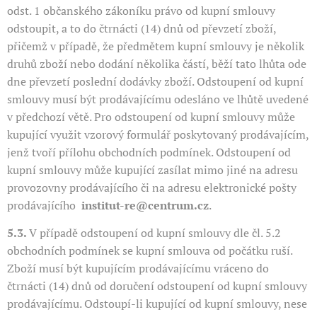
odst. 1 občanského zákoníku právo od kupní smlouvy
odstoupit, a to do čtrnácti (14) dnů od převzetí zboží,
přičemž v případě, že předmětem kupní smlouvy je několik
druhů zboží nebo dodání několika částí, běží tato lhůta ode
dne převzetí poslední dodávky zboží. Odstoupení od kupní
smlouvy musí být prodávajícímu odesláno ve lhůtě uvedené
v předchozí větě. Pro odstoupení od kupní smlouvy může
kupující využit vzorový formulář poskytovaný prodávajícím,
jenž tvoří přílohu obchodních podmínek. Odstoupení od
kupní smlouvy může kupující zasílat mimo jiné na adresu
provozovny prodávajícího či na adresu elektronické pošty
prodávajícího
institut-re@centrum.cz
.
5.3.
V případě odstoupení od kupní smlouvy dle čl. 5.2
obchodních podmínek se kupní smlouva od počátku ruší.
Zboží musí být kupujícím prodávajícímu vráceno do
čtrnácti (14) dnů od doručení odstoupení od kupní smlouvy
prodávajícímu. Odstoupí-li kupující od kupní smlouvy, nese