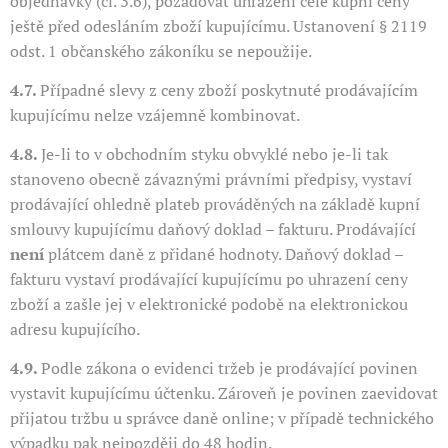
objednávky (čl. 3.6), požadovat uhrazení celé kupní ceny
ještě před odesláním zboží kupujícímu. Ustanovení § 2119
odst. 1 občanského zákoníku se nepoužije.
4.7.
Případné slevy z ceny zboží poskytnuté prodávajícím
kupujícímu nelze vzájemně kombinovat.
4.8.
Je-li to v obchodním styku obvyklé nebo je-li tak
stanoveno obecně závaznými právními předpisy, vystaví
prodávající ohledně plateb prováděných na základě kupní
smlouvy kupujícímu daňový doklad – fakturu. Prodávající
není
plátcem daně z přidané hodnoty. Daňový doklad –
fakturu vystaví prodávající kupujícímu po uhrazení ceny
zboží a zašle jej v elektronické podobě na elektronickou
adresu kupujícího.
4.9.
Podle zákona o evidenci tržeb je prodávající povinen
vystavit kupujícímu účtenku. Zároveň je povinen zaevidovat
přijatou tržbu u správce daně online; v případě technického
výpadku pak nejpozději do 48 hodin.