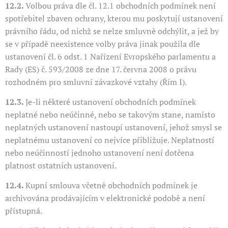
12.2.
Volbou práva dle čl. 12.1 obchodních podmínek není
spotřebitel zbaven ochrany, kterou mu poskytují ustanovení
právního řádu, od nichž se nelze smluvně odchýlit, a jež by
se v případě neexistence volby práva jinak použila dle
ustanovení čl. 6 odst. 1 Nařízení Evropského parlamentu a
Rady (ES) č. 593/2008 ze dne 17. června 2008 o právu
rozhodném pro smluvní závazkové vztahy (Řím I).
12.3.
Je-li některé ustanovení obchodních podmínek
neplatné nebo neúčinné, nebo se takovým stane, namísto
neplatných ustanovení nastoupí ustanovení, jehož smysl se
neplatnému ustanovení co nejvíce přibližuje. Neplatností
nebo neúčinností jednoho ustanovení není dotčena
platnost ostatních ustanovení.
12.4.
Kupní smlouva včetně obchodních podmínek je
archivována prodávajícím v elektronické podobě a není
přístupná.