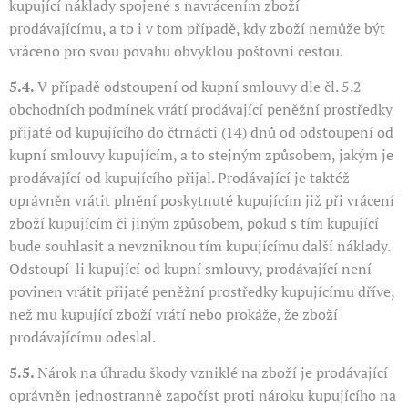
kupující náklady spojené s navrácením zboží
prodávajícímu, a to i v tom případě, kdy zboží nemůže být
vráceno pro svou povahu obvyklou poštovní cestou.
5.4.
V případě odstoupení od kupní smlouvy dle čl. 5.2
obchodních podmínek vrátí prodávající peněžní prostředky
přijaté od kupujícího do čtrnácti (14) dnů od odstoupení od
kupní smlouvy kupujícím, a to stejným způsobem, jakým je
prodávající od kupujícího přijal. Prodávající je taktéž
oprávněn vrátit plnění poskytnuté kupujícím již při vrácení
zboží kupujícím či jiným způsobem, pokud s tím kupující
bude souhlasit a nevzniknou tím kupujícímu další náklady.
Odstoupí-li kupující od kupní smlouvy, prodávající není
povinen vrátit přijaté peněžní prostředky kupujícímu dříve,
než mu kupující zboží vrátí nebo prokáže, že zboží
prodávajícímu odeslal.
5.5.
Nárok na úhradu škody vzniklé na zboží je prodávající
oprávněn jednostranně započíst proti nároku kupujícího na