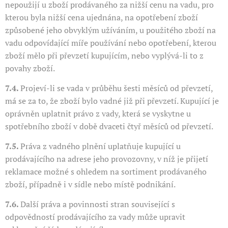
nepoužijí u zboží prodávaného za nižší cenu na vadu, pro
kterou byla nižší cena ujednána, na opotřebení zboží
způsobené jeho obvyklým užíváním, u použitého zboží na
vadu odpovídající míře používání nebo opotřebení, kterou
zboží mělo při převzetí kupujícím, nebo vyplývá-li to z
povahy zboží.
7.4.
Projeví-li se vada v průběhu šesti měsíců od převzetí,
má se za to, že zboží bylo vadné již při převzetí. Kupující je
oprávněn uplatnit právo z vady, která se vyskytne u
spotřebního zboží v době dvaceti čtyř měsíců od převzetí.
7.5.
Práva z vadného plnění uplatňuje kupující u
prodávajícího na adrese jeho provozovny, v níž je přijetí
reklamace možné s ohledem na sortiment prodávaného
zboží, případně i v sídle nebo místě podnikání.
7.6.
Další práva a povinnosti stran související s
odpovědností prodávajícího za vady může upravit