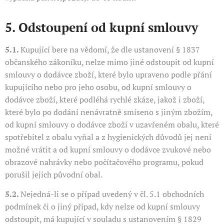
5. Odstoupení od kupní smlouvy
5.1.
Kupující bere na vědomí, že dle ustanovení § 1837
občanského zákoníku, nelze mimo jiné odstoupit od kupní
smlouvy o dodávce zboží, které bylo upraveno podle přání
kupujícího nebo pro jeho osobu, od kupní smlouvy o
dodávce zboží, které podléhá rychlé zkáze, jakož i zboží,
které bylo po dodání nenávratně smíseno s jiným zbožím,
od kupní smlouvy o dodávce zboží v uzavřeném obalu, které
spotřebitel z obalu vyňal a z hygienických důvodů jej není
možné vrátit a od kupní smlouvy o dodávce zvukové nebo
obrazové nahrávky nebo počítačového programu, pokud
porušil jejich původní obal.
5.2.
Nejedná-li se o případ uvedený v čl. 5.1 obchodních
podmínek či o jiný případ, kdy nelze od kupní smlouvy
odstoupit, má kupující v souladu s ustanovením § 1829