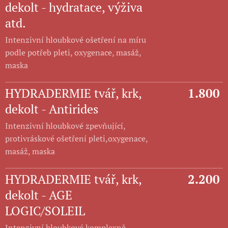
dekolt - hydratace, výživa
atd.
Intenzivní hloubkové ošetření na míru
podle potřeb pleti, oxygenace, masáž,
maska
HYDRADERMIE tvář, krk,
1.800
dekolt - Antirides
Intenzivní hloubkové zpevňující,
protivráskové ošetření pleti,oxygenace,
masáž, maska
HYDRADERMIE tvář, krk,
2.200
dekolt - AGE
LOGIC/SOLEIL
Intenzivní hloubkové komplexně