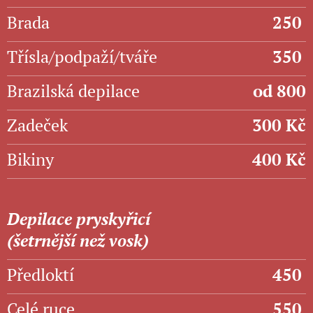
Brada
250
Třísla/podpaží/tváře
350
Brazilská depilace
od 800
Zadeček
300 Kč
Bikiny
400 Kč
Depilace pryskyřicí
(šetrnější než vosk)
Předloktí
450
Celé ruce
550