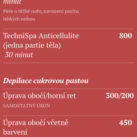
minut
Péče o těžké nohy,navození pocitu
lehkých nohou
TechniSpa Anticellulite
800
(jedna partie těla)
30 minut
Depilace cukrovou pastou
Úprava obočí/horní ret
300/200
SAMOSTATNÝ ÚKON
Úprava obočí včetně
450
barvení