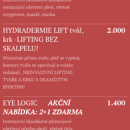
omlazující ošetření pleti, včetně
oxygenace, masáž, maska
HYDRADERMIE LIFT tvář,
2.000
krk -LIFTING BEZ
SKALPELU!
Stimuluje přímo svaly, pleť se vypíná,
kontury tváře se zpevňují a vrásky
redukují . NEINVAZIVNÍ LIFTING
TVÁŘE A KRKU S OKAMŽITÝM
EFEKTEM!
EYE LOGIC
AKČNÍ
1.400
NABÍDKA: 2+1 ZDARMA
Intenzivní hloubkové přístrojové
ošetření očního okolí, včetně čela.