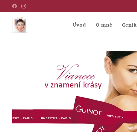
Úvod
O mně
Ceník